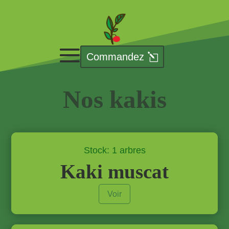
Commandez
Nos kakis
Stock: 1 arbres
Kaki muscat
Voir