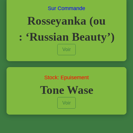
Sur Commande
Rosseyanka (ou
: ‘Russian Beauty’)
Voir
Stock: Epuisement
Tone Wase
Voir