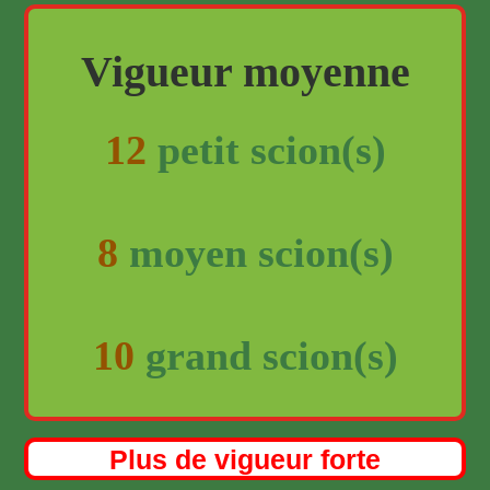
Vigueur moyenne
12
petit scion(s)
8
moyen scion(s)
10
grand scion(s)
Plus de vigueur forte