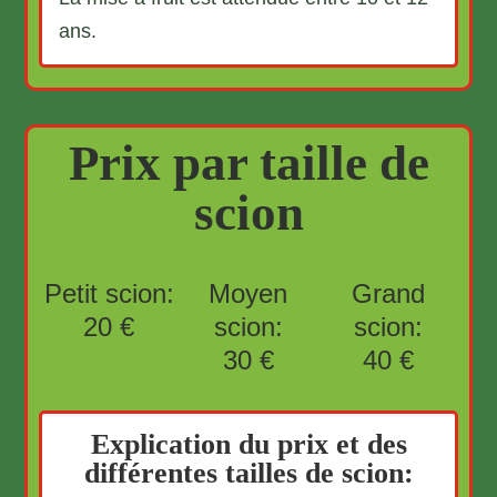
ans.
Prix par taille de
scion
Petit scion:
Moyen
Grand
20 €
scion:
scion:
30 €
40 €
Explication du prix et des
différentes tailles de scion: