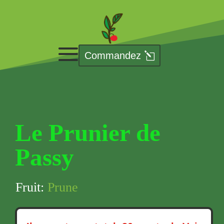
Commandez
Le Prunier de
Passy
Fruit:
Prune