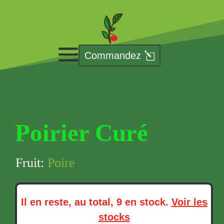
Commandez
Poirier Curé
Fruit:
Poire
Il en reste, au total, 9 en stock.
Voir les
stocks