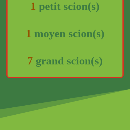
1
petit scion(s)
1
moyen scion(s)
7
grand scion(s)