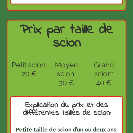
Prix par taille de
scion
Petit scion:
Moyen
Grand
20 €
scion:
scion:
30 €
40 €
Explication du prix et des
différentes tailles de scion:
Petite taille de scion d’un ou deux ans