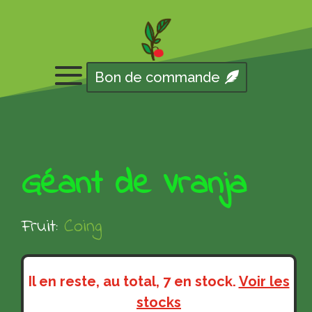
Bon de commande
Géant de Vranja
Fruit:
Coing
Il en reste, au total, 7 en stock.
Voir les
stocks