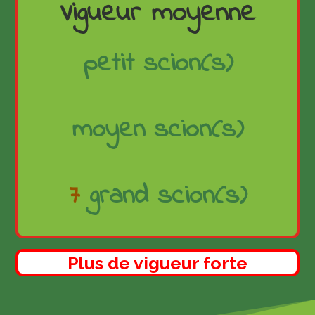
Vigueur moyenne
petit scion(s)
moyen scion(s)
7
grand scion(s)
Plus de vigueur forte