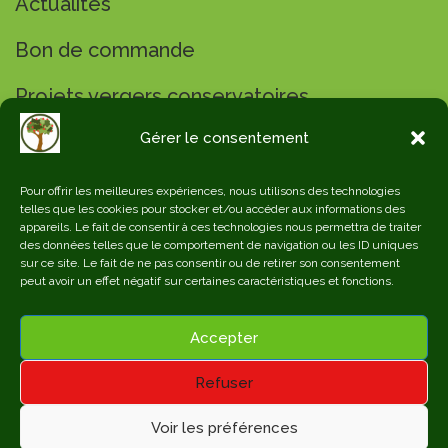
Actualités
Bon de commande
Projets vergers conservatoires
Gérer le consentement
Pour offrir les meilleures expériences, nous utilisons des technologies
telles que les cookies pour stocker et/ou accéder aux informations des
Données légales
appareils. Le fait de consentir à ces technologies nous permettra de traiter
des données telles que le comportement de navigation ou les ID uniques
sur ce site. Le fait de ne pas consentir ou de retirer son consentement
peut avoir un effet négatif sur certaines caractéristiques et fonctions.
Politique de confidentialité
Accepter
Réalisation Web Video Service
©2024
Refuser
Voir les préférences