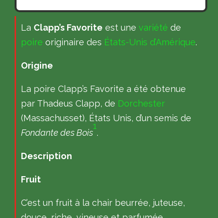
La
Clapp’s Favorite
est une
variété
de
poire
originaire des
États-Unis d’Amérique
.
Origine
La poire Clapp’s Favorite a été obtenue
par Thadeus Clapp, de
Dorchester
(Massachusset), États Unis, d’un semis de
1
Fondante des Bois
.
Description
Fruit
C’est un fruit à la chair beurrée, juteuse,
douce, riche, vineuse et parfumée.