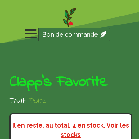
Bon de commande
Clapp’s Favorite
Fruit:
Poire
Il en reste, au total, 4 en stock.
Voir les
stocks