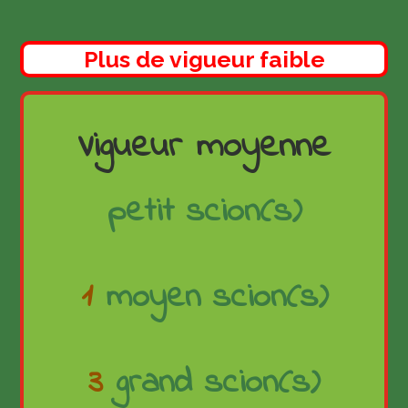
Plus de vigueur faible
Vigueur moyenne
petit scion(s)
1
moyen scion(s)
3
grand scion(s)