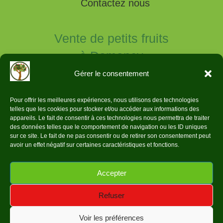
Contactez nous
Vente de petits fruits
à Domancy
en Haute Savoie.
Gérer le consentement
Pour offrir les meilleures expériences, nous utilisons des technologies
telles que les cookies pour stocker et/ou accéder aux informations des
appareils. Le fait de consentir à ces technologies nous permettra de traiter
des données telles que le comportement de navigation ou les ID uniques
Données légales
sur ce site. Le fait de ne pas consentir ou de retirer son consentement peut
avoir un effet négatif sur certaines caractéristiques et fonctions.
Politique de confidentialité
Accepter
Réalisation Web Video Service ©2024
Refuser
Voir les préférences